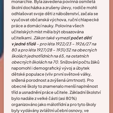
monarchie. Byla zavedena povinná osmiletá
školní docházka a zrušeny úlevy, rodiče mohli
odhlašovat svoje děti z náboženství, začala se
vyučovat občanská výchova, ruční chlapecké
práce a domácí nauky. Polovina všech
učitelských míst měla být obsazována
učitelkami.
Zákon také vymezil
počet dětí
v jedné třídě
- pro léta 1922/23 – 1926/27 na
80 a pro léta 1927/28 – 1931/32 na obecných
školách jednotřídních na 65, na ostatních
obecných školách na 70
. Snižování počtu žáků
napomohl i demografický vývoj a úbytek
dětské populace (vliv první světové války,
snížená porodnost a zvýšená úmrtnost). Pro
obecné školy to znamenalo menší naplněnost
tříd a usnadnění práce učitele. Základní školství
bylo nadále z velké části (asi 80%)
organizováno jako málotřídní a pro tyto školy
byly vydávány zvláštní učební osnovy, ve