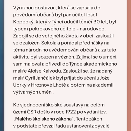
Výraznou postavou, která se zapsala do
povědomí občanů byl pan učitel Josef
Kopecký, který v Týnci odučil téměř 30 let, byl
typem pokrokového učitele - národovce.
Zapojil se do veřejného života v obci, zasloužil
se o založení Sokola a pořádal přednášky na
téma národního uvědomování občanů a za tuto
aktivitu byl souzen a vězněn. Zajímal se o umění,
sám maloval a přivedl do Týnce akademického
malíře Aloise Kalvodu. Zasloužil se, že nadaný
malíř Cyril Jančálek byl přijat do učení u Jože
Úprky v Hroznové Lhotě a potom na akademii
výtvarných umění.
Ke sjednocení školské soustavy na celém
území ČSR došlo v roce 1922 po vydání tzv.
„
Malého školského zákona
“. Tento zákon
v podstatě převzal řadu ustanovení z bývalé