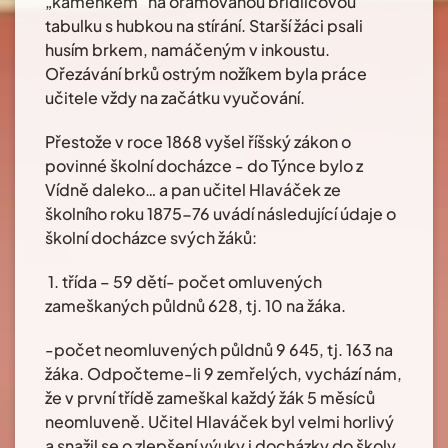
„kaménkem“ na orámovanou břidlicovou
tabulku s hubkou na stírání. Starší žáci psali
husím brkem, namáčeným v inkoustu.
Ořezávání brků ostrým nožíkem byla práce
učitele vždy na začátku vyučování.
Přestože v roce 1868 vyšel říšský zákon o
povinné školní docházce - do Týnce bylo z
Vídně daleko… a pan učitel Hlaváček ze
školního roku 1875-76 uvádí následující údaje o
školní docházce svých žáků:
1. třída – 59 dětí- počet omluvených
zameškaných půldnů 628, tj. 10 na žáka.
-počet neomluvených půldnů 9 645, tj. 163 na
žáka. Odpočteme-li 9 zemřelých, vychází nám,
že v první třídě zameškal každý žák 5 měsíců
neomluveně. Učitel Hlaváček byl velmi horlivý
a snažil se o zlepšení výuky i docházky do školy