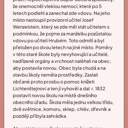
že onemocněl vleklou nemocí, které po 5
letech podlehl a zanechal zde vdovu. Na jeho
místo nastoupil provizorní učitel Josef
Wenzelstein, který se zde měl stát učitelem s
podmínkou, že pojme za manželku pozůstalou
vdovu po učiteli Hrubém. Toto odmítl a byl
přeložen po dvou letech na jiné místo. Poměry
v této staré škole byly nevyhovující a učitelé,
nadřízené orgány a vrchnost naléhali na obec,
aby postavila novou. Obec byla chudá a na
stavbu školy neměla prostředky. Zaslali
občané proto prosbu o pomoc knížeti
Lichtenštejnovi a ten jí vyhověl a dal r. 1832
postavit novou školu na místě dnešního
obecního úřadu. Škola měla jednu velkou třídu,
dvě světnice, komoru, sklep, chlév, dřevník a
později přibyla zahrádka.