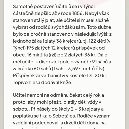
Samotné postavení učitelů se i v Týnci
částečně zlepšilo až v roce 1856. Nebyl však
stanoven stálý plat, ale učitel si musel služné
vybírat od rodičů svých žáků sám. Toto služné
bylo celoročně stanoveno v následující výši: z
jednoho žáka 1 zlatý 36 krejcarů, tj. 122 dětí (v
Týnci) 195 zlatých 12 krejcarů příspěvek od
obce. 16 mír žita (rži) po 2 zlatých 36 kr. Dále
měl učitel k dispozici pole o výměře 91 sáhů a
zahrádku 60 sáhů (1 sáh – 3,597 metrů čtv).
Příspěvek za varhanictví v kostele 1 zl. 20 kr.
Topivo z lesa dodával kníže.
Učitel nemohl na odměnu čekat celý rok a
proto, aby mohl přežít, platily děti vždy v
sobotu. Přinášely do školy 2 – 3 krejcary a
poplatku se říkalo Sobotáles. Rodiče význam
vzdělání podceňovali a drželi děti doma na