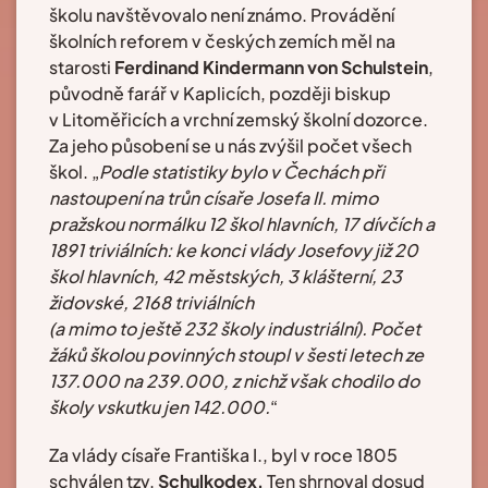
školu navštěvovalo není známo. Provádění
školních reforem v českých zemích měl na
starosti
Ferdinand Kindermann von Schulstein
,
původně farář v Kaplicích, později biskup
v Litoměřicích a vrchní zemský školní dozorce.
Za jeho působení se u nás zvýšil počet všech
škol. „
Podle statistiky bylo v Čechách při
nastoupení na trůn císaře Josefa II. mimo
pražskou normálku 12 škol hlavních, 17 dívčích a
1891 triviálních: ke konci vlády Josefovy již 20
škol hlavních, 42 městských, 3 klášterní, 23
židovské, 2168 triviálních
(a mimo to ještě 232 školy industriální). Počet
žáků školou povinných stoupl v šesti letech ze
137.000 na 239.000, z nichž však chodilo do
školy vskutku jen 142.000.
“
Za vlády císaře Františka I., byl v roce 1805
schválen tzv.
Schulkodex.
Ten shrnoval dosud