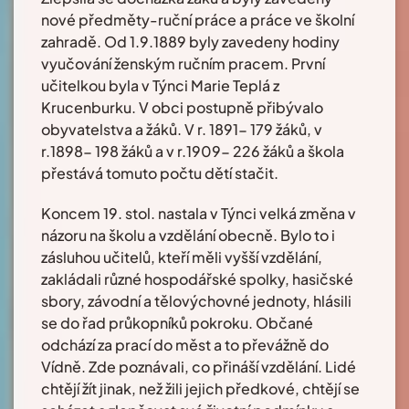
nové předměty-ruční práce a práce ve školní
zahradě. Od 1.9.1889 byly zavedeny hodiny
vyučování ženským ručním pracem. První
učitelkou byla v Týnci Marie Teplá z
Krucenburku. V obci postupně přibývalo
obyvatelstva a žáků. V r. 1891- 179 žáků, v
r.1898- 198 žáků a v r.1909- 226 žáků a škola
přestává tomuto počtu dětí stačit.
Koncem 19. stol. nastala v Týnci velká změna v
názoru na školu a vzdělání obecně. Bylo to i
zásluhou učitelů, kteří měli vyšší vzdělání,
zakládali různé hospodářské spolky, hasičské
sbory, závodní a tělovýchovné jednoty, hlásili
se do řad průkopníků pokroku. Občané
odchází za prací do měst a to převážně do
Vídně. Zde poznávali, co přináší vzdělání. Lidé
chtějí žít jinak, než žili jejich předkové, chtějí se