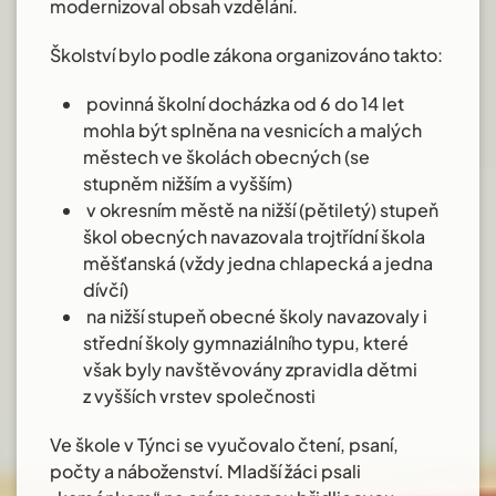
modernizoval obsah vzdělání.
Školství bylo podle zákona organizováno takto:
povinná školní docházka od 6 do 14 let
mohla být splněna na vesnicích a malých
městech ve školách obecných (se
stupněm nižším a vyšším)
v okresním městě na nižší (pětiletý) stupeň
škol obecných navazovala trojtřídní škola
měšťanská (vždy jedna chlapecká a jedna
dívčí)
na nižší stupeň obecné školy navazovaly i
střední školy gymnaziálního typu, které
však byly navštěvovány zpravidla dětmi
z vyšších vrstev společnosti
Ve škole v Týnci se vyučovalo čtení, psaní,
počty a náboženství. Mladší žáci psali