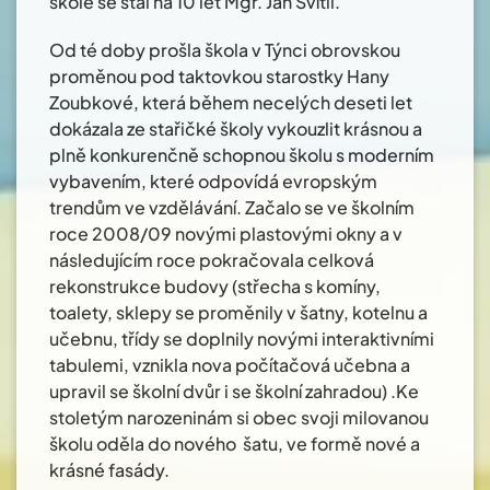
škole se stal na 10 let Mgr. Jan Svítil.
Od té doby prošla škola v Týnci obrovskou
proměnou pod taktovkou starostky Hany
Zoubkové, která během necelých deseti let
dokázala ze stařičké školy vykouzlit krásnou a
plně konkurenčně schopnou školu s moderním
vybavením, které odpovídá evropským
trendům ve vzdělávání. Začalo se ve školním
roce 2008/09 novými plastovými okny a v
následujícím roce pokračovala celková
rekonstrukce budovy (střecha s komíny,
toalety, sklepy se proměnily v šatny, kotelnu a
učebnu, třídy se doplnily novými interaktivními
tabulemi, vznikla nova počítačová učebna a
upravil se školní dvůr i se školní zahradou) .Ke
stoletým narozeninám si obec svoji milovanou
školu oděla do nového šatu, ve formě nové a
krásné fasády.