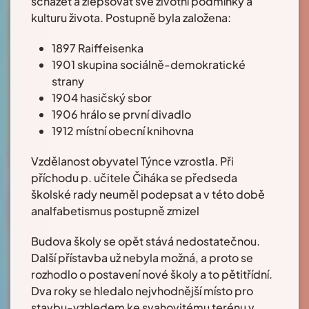
scházet a zlepšovat své životní podmínky a
kulturu života. Postupně byla založena:
1897 Raiffeisenka
1901 skupina sociálně-demokratické
strany
1904 hasičský sbor
1906 hrálo se první divadlo
1912 místní obecní knihovna
Vzdělanost obyvatel Týnce vzrostla. Při
příchodu p. učitele Čiháka se předseda
školské rady neuměl podepsat a v této době
analfabetismus postupně zmizel
Budova školy se opět stává nedostatečnou.
Další přístavba už nebyla možná, a proto se
rozhodlo o postavení nové školy a to pětitřídní.
Dva roky se hledalo nejvhodnější místo pro
stavbu-vzhledem ke svahovitému terénu v