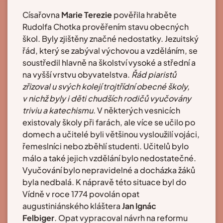
Císařovna
Marie Terezie
pověřila hraběte
Rudolfa Chotka prověřením stavu obecných
škol. Byly zjištěny značné nedostatky. Jezuitský
řád, který se zabýval výchovou a vzděláním, se
soustředil hlavně na školství vysoké a střední a
na vyšší vrstvu obyvatelstva.
Řád piaristů
zřizoval u svých kolejí trojtřídní obecné školy,
v nichž byly i děti chudších rodičů vyučovány
triviu a katechismu
. V některých vesnicích
existovaly školy při farách, ale více se učilo po
domech a učitelé byli většinou vysloužilí vojáci,
řemeslníci nebo zběhlí studenti. Učitelů bylo
málo a také jejich vzdělání bylo nedostatečné.
Vyučování bylo nepravidelné a docházka žáků
byla nedbalá. K nápravě této situace byl do
Vídně v roce 1774 povolán opat
augustiniánského kláštera
Jan Ignác
Felbiger
. Opat vypracoval návrh na reformu