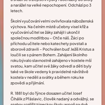
a narážel na velké nepochopení. Odchází po 3
letech.
Školní vyučování velmi ovlivňovala náboženská
výchova. Na čelním místě učebny visel kříž a
vyučování učitel se žáky zahájil i ukončil
společnou modlitbou – Otče náš. Žáci po
příchodu učitele nebo katechety povstali a
sborově zdravili – Pochválen buď Ježíš Kristus a
loučili se s pánem Bohem. Zahájení školního
roku bývalo slavnostně zahájeno v kostele mší
svatou, kam učitel své žáky odvedl a děti byly
také ve škole vedeny k pravidelné návštěvě
kostela v neděli a svátky a během roku ke
zpovědi a přijímání.
R. 1881 byl do Týnce dosazen učitel Josef
Čihálik z Přáslavic, člověk nadaný a odvážný, se
snahou rozšířit týneckou školu aspoň na dvě