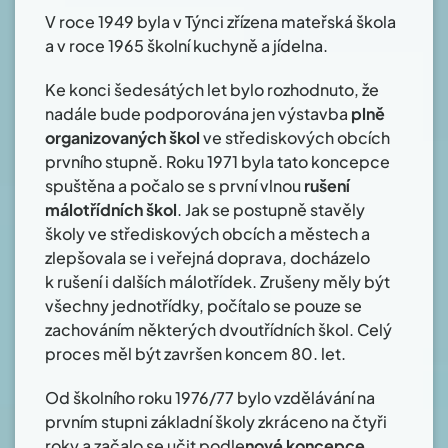
V roce 1949 byla v Týnci zřízena mateřská škola
a v roce 1965 školní kuchyně a jídelna.
Ke konci šedesátých let bylo rozhodnuto, že
nadále bude podporována jen výstavba
plně
organizovaných škol
ve střediskových obcích
prvního stupně. Roku 1971 byla tato koncepce
spuštěna a počalo se s první vlnou
rušení
málotřídních škol
. Jak se postupně stavěly
školy ve střediskových obcích a městech a
zlepšovala se i veřejná doprava, docházelo
k rušení i dalších málotřídek. Zrušeny měly být
všechny jednotřídky, počítalo se pouze se
zachováním některých dvoutřídních škol. Celý
proces měl být završen koncem 80. let.
Od školního roku 1976/77 bylo vzdělávání na
prvním stupni základní školy zkráceno na čtyři
roky a začalo se učit podle
nové koncepce
,