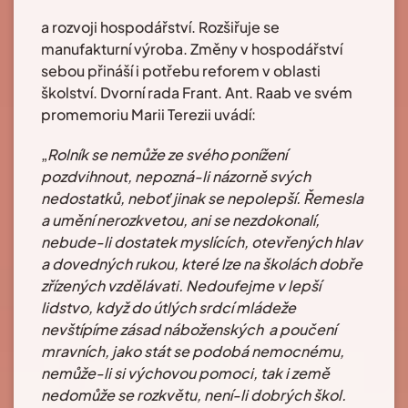
a rozvoji hospodářství. Rozšiřuje se
manufakturní výroba. Změny v hospodářství
sebou přináší i potřebu reforem v oblasti
školství. Dvorní rada Frant. Ant. Raab ve svém
promemoriu Marii Terezii uvádí:
„
Rolník se nemůže ze svého ponížení
pozdvihnout, nepozná-li názorně svých
nedostatků, neboť jinak se nepolepší. Řemesla
a umění nerozkvetou, ani se nezdokonalí,
nebude-li dostatek myslících, otevřených hlav
a dovedných rukou, které lze na školách dobře
zřízených vzdělávati. Nedoufejme v lepší
lidstvo, když do útlých srdcí mládeže
nevštípíme zásad náboženských a poučení
mravních, jako stát se podobá nemocnému,
nemůže-li si výchovou pomoci, tak i země
nedomůže se rozkvětu, není-li dobrých škol.