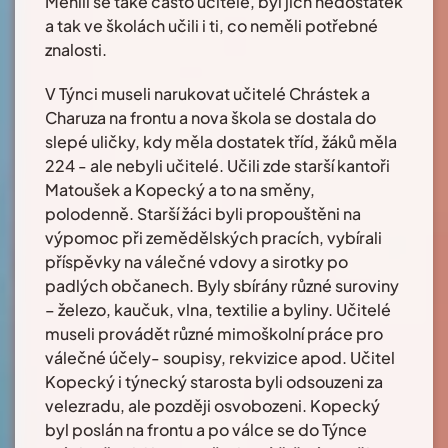
Měnili se také často učitelé, byl jich nedostatek
a tak ve školách učili i ti, co neměli potřebné
znalosti.
V Týnci museli narukovat učitelé Chrástek a
Charuza na frontu a nova škola se dostala do
slepé uličky, kdy měla dostatek tříd, žáků měla
224 - ale nebyli učitelé. Učili zde starší kantoři
Matoušek a Kopecký a to na směny,
polodenně. Starší žáci byli propouštěni na
výpomoc při zemědělských pracích, vybírali
příspěvky na válečné vdovy a sirotky po
padlých občanech. Byly sbírány různé suroviny
– železo, kaučuk, vlna, textilie a byliny. Učitelé
museli provádět různé mimoškolní práce pro
válečné účely- soupisy, rekvizice apod. Učitel
Kopecký i týnecký starosta byli odsouzeni za
velezradu, ale později osvobozeni. Kopecký
byl poslán na frontu a po válce se do Týnce