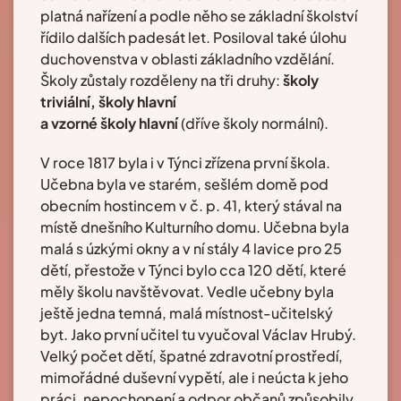
platná nařízení a podle něho se základní školství
řídilo dalších padesát let. Posiloval také úlohu
duchovenstva v oblasti základního vzdělání.
Školy zůstaly rozděleny na tři druhy:
školy
triviální, školy hlavní
a vzorné školy hlavní
(dříve školy normální).
V roce 1817 byla i v Týnci zřízena první škola.
Učebna byla ve starém, sešlém domě pod
obecním hostincem v č. p. 41, který stával na
místě dnešního Kulturního domu. Učebna byla
malá s úzkými okny a v ní stály 4 lavice pro 25
dětí, přestože v Týnci bylo cca 120 dětí, které
měly školu navštěvovat. Vedle učebny byla
ještě jedna temná, malá místnost-učitelský
byt. Jako první učitel tu vyučoval Václav Hrubý.
Velký počet dětí, špatné zdravotní prostředí,
mimořádné duševní vypětí, ale i neúcta k jeho
práci, nepochopení a odpor občanů způsobily,