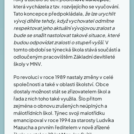
která vycházela z tzv. rozvíjejícího se vyučování.
Tato koncepce předpokládala
, že lze urychlit
vývoj dítěte tehdy, když vychovatel odmítne
respektovat jeho aktuální vývojovou zralost a
bude se snažit nastolovat takové situace, které
budou odpovídat zralosti o stupeň vyšší
. V
tomto období se týnecká škola stává součástí a
odloučeným pracovištěm Základní devítileté
školy v MNV.
Po revoluci v roce 1989 nastaly změny v celé
společnosti a také v oblasti školství. Obce
dostaly možnost stát se zřizovatelem škol a
řada z nich toho také využila. Šlo přitom
zejména o obnovu zrušených neúplných a
málotřídních škol. Týnec svoji malotřídku
emancipoval v roce 1994 za starosty Ludvíka
Mazucha a prvním ředitelem v nově zřízené