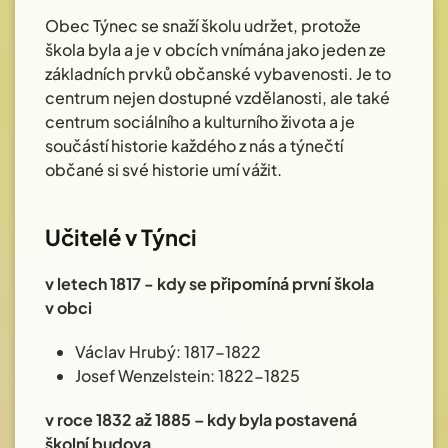
Obec Týnec se snaží školu udržet, protože
škola byla a je v obcích vnímána jako jeden ze
základních prvků občanské vybavenosti. Je to
centrum nejen dostupné vzdělanosti, ale také
centrum sociálního a kulturního života a je
součástí historie každého z nás a týnečtí
občané si své historie umí vážit.
Učitelé v Týnci
v letech 1817 - kdy se připomíná první škola
v obci
Václav Hrubý: 1817-1822
Josef Wenzelstein: 1822-1825
v roce 1832 až 1885 – kdy byla postavená
školní budova