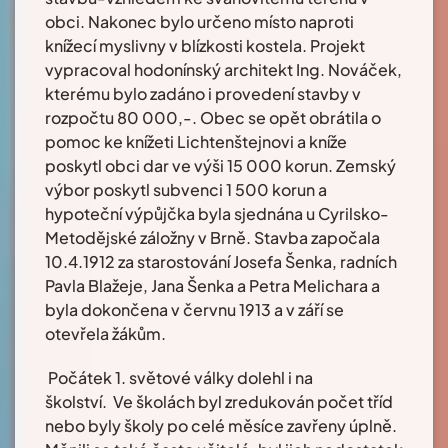
obci. Nakonec bylo určeno místo naproti
knížecí myslivny v blízkosti kostela. Projekt
vypracoval hodonínský architekt Ing. Nováček,
kterému bylo zadáno i provedení stavby v
rozpočtu 80 000,-. Obec se opět obrátila o
pomoc ke knížeti Lichtenštejnovi a kníže
poskytl obci dar ve výši 15 000 korun. Zemský
výbor poskytl subvenci 1 500 korun a
hypoteční výpůjčka byla sjednána u Cyrilsko-
Metodějské záložny v Brně. Stavba započala
10.4.1912 za starostování Josefa Šenka, radních
Pavla Blažeje, Jana Šenka a Petra Melichara a
byla dokončena v červnu 1913 a v září se
otevřela žákům.
Počátek 1. světové války dolehl i na
školství. Ve školách byl zredukován počet tříd
nebo byly školy po celé měsíce zavřeny úplně.