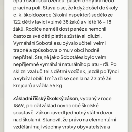
opatrování sourozenců, pasení dobytka nebo
prací na poli. Stávalo se, že když došel do školy
c. k. školdozorce (školní inspektor) sedělo ze
122 dětí v lavici v zimě 38 žáků a v létě 16 – 18
žáků. Rodiče neměli dost peněz a nemohli
často za své děti platit a zůstávali dlužni.
Vymáhání Sobotálesu bývalo učiteli velmi
trapné a způsobovalo mu v obci hodně
nepřátel. Stejně jako Sobotáles bylo velmi
nepříjemné vymáhání naturálního platu - rži. Po
sklizni vzal učitel s dětmi vozíček, jezdil po Týnci
a vybíral obilí. 1 míra rži se cenila na 2 zlaté 36
krejcarů a vážila 56 kg.
Základní říšský školský zákon
, vydaný v roce
1869, položil základ novodobé školské
soustavě. Zákon zavedl jednotný státní dozor
nad školami. Stanovil, že právo na elementární
vzdělání mají všechny vrstvy obyvatelstva a