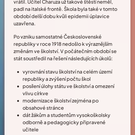
vrátil. Učitel Charuza už takové štěstí neměl,
padl na italské frontě. Škola byla také v tomto
období delší dobu kvůli epidemii úplavice
uzavřena.
Po vzniku samostatné Československé
republiky v roce 1918 nedošlo k výraznějším
změnám ve školství. V počátečním období se
stát soustředil na řešení následujících úkolů:
vyrovnání stavu školství na celém území
republiky a zvýšení počtu škol
posílení úlohy státu ve školství a omezení
vlivu církve
modernizace školství zejména po
obsahové stránce
dát žákům a studentům vysokoškolsky
odborně a pedagogicky připravené
učitele