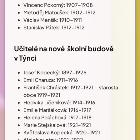
Vincenc Pokorný: 1907-1908
Metoděj Matoušek: 1902-1912
Václav Menšík: 1910-1911
Stanislav Pátek: 1912-1912
Učitelé na nové školní budově
v Týnci
Josef Kopecký: 1897-1926
Emil Charuza: 1911-1916
František Chrástek: 1912-1921 …starosta
obce 1919-1921
Hedvika Líčeníková: 1914-1916
Emílie Maršálková: 1916-1917
Helena Poláchová: 1917-1918
Marie Stejskalová: 1921-1921
Květoslava Kopecká: 1920-1921
Alois Novotný: 1921-1922