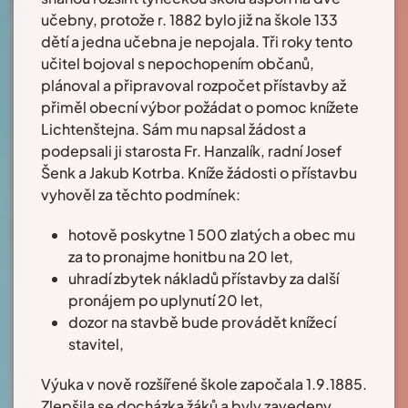
učebny, protože r. 1882 bylo již na škole 133
dětí a jedna učebna je nepojala. Tři roky tento
učitel bojoval s nepochopením občanů,
plánoval a připravoval rozpočet přístavby až
přiměl obecní výbor požádat o pomoc knížete
Lichtenštejna. Sám mu napsal žádost a
podepsali ji starosta Fr. Hanzalík, radní Josef
Šenk a Jakub Kotrba. Kníže žádosti o přístavbu
vyhověl za těchto podmínek:
hotově poskytne 1 500 zlatých a obec mu
za to pronajme honitbu na 20 let,
uhradí zbytek nákladů přístavby za další
pronájem po uplynutí 20 let,
dozor na stavbě bude provádět knížecí
stavitel,
Výuka v nově rozšířené škole započala 1.9.1885.
Zlepšila se docházka žáků a byly zavedeny