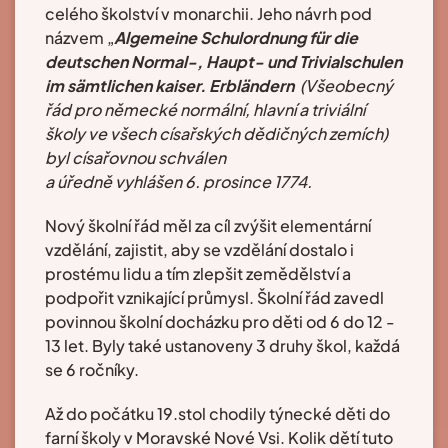
celého školství v monarchii. Jeho návrh pod
názvem „
Algemeine Schulordnung für die
deutschen Normal-, Haupt- und Trivialschulen
im sämtlichen kaiser. Erbländern
(Všeobecný
řád pro německé normální, hlavní a triviální
školy ve všech císařských dědičných zemích)
byl císařovnou schválen
a úředně vyhlášen 6. prosince 1774.
Nový školní řád měl za cíl zvýšit elementární
vzdělání, zajistit, aby se vzdělání dostalo i
prostému lidu a tím zlepšit zemědělství a
podpořit vznikající průmysl. Školní řád zavedl
povinnou školní docházku pro děti od 6 do 12 -
13 let. Byly také ustanoveny 3 druhy škol, každá
se 6 ročníky.
Až do počátku 19.stol chodily týnecké děti do
farní školy v Moravské Nové Vsi. Kolik dětí tuto