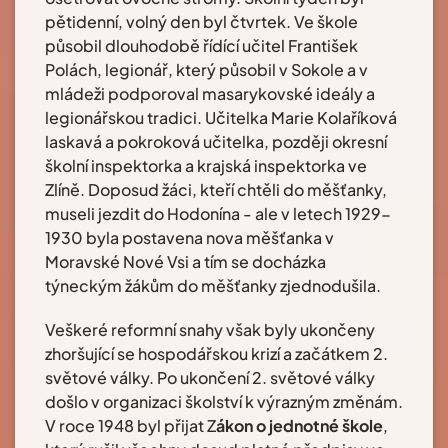
pětidenní, volný den byl čtvrtek. Ve škole
působil dlouhodobě řídící učitel František
Polách, legionář, který působil v Sokole a v
mládeži podporoval masarykovské ideály a
legionářskou tradici. Učitelka Marie Kolaříková
laskavá a pokroková učitelka, později okresní
školní inspektorka a krajská inspektorka ve
Zlíně. Doposud žáci, kteří chtěli do měšťanky,
museli jezdit do Hodonína - ale v letech 1929-
1930 byla postavena nova měšťanka v
Moravské Nové Vsi a tím se docházka
týneckým žákům do měšťanky zjednodušila.
Veškeré reformní snahy však byly ukončeny
zhoršující se hospodářskou krizí a začátkem 2.
světové války. Po ukončení 2. světové války
došlo v organizaci školství k výrazným změnám.
V roce 1948 byl přijat Z
ákon o jednotné škole
,