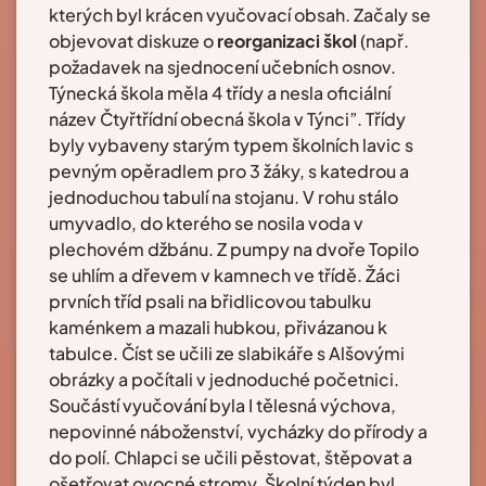
kterých byl krácen vyučovací obsah. Začaly se
objevovat diskuze o
reorganizaci škol
(např.
požadavek na sjednocení učebních osnov.
Týnecká škola měla 4 třídy a nesla oficiální
název Čtyřtřídní obecná škola v Týnci”. Třídy
byly vybaveny starým typem školních lavic s
pevným opěradlem pro 3 žáky, s katedrou a
jednoduchou tabulí na stojanu. V rohu stálo
umyvadlo, do kterého se nosila voda v
plechovém džbánu. Z pumpy na dvoře Topilo
se uhlím a dřevem v kamnech ve třídě. Žáci
prvních tříd psali na břidlicovou tabulku
kaménkem a mazali hubkou, přivázanou k
tabulce. Číst se učili ze slabikáře s Alšovými
obrázky a počítali v jednoduché početnici.
Součástí vyučování byla I tělesná výchova,
nepovinné náboženství, vycházky do přírody a
do polí. Chlapci se učili pěstovat, štěpovat a
ošetřovat ovocné stromy. Školní týden byl