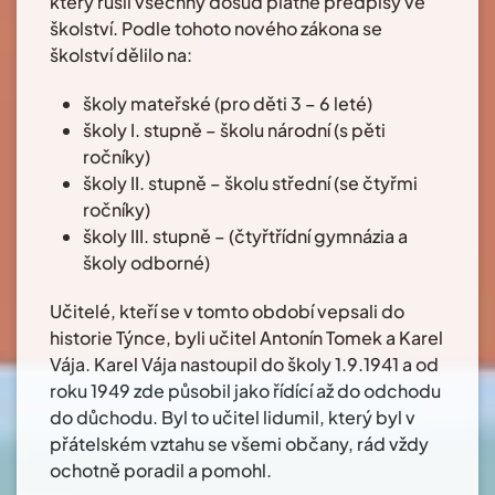
který rušil všechny dosud platné předpisy ve
školství. Podle tohoto nového zákona se
školství dělilo na:
školy mateřské (pro děti 3 – 6 leté)
školy I. stupně – školu národní (s pěti
ročníky)
školy II. stupně – školu střední (se čtyřmi
ročníky)
školy III. stupně – (čtyřtřídní gymnázia a
školy odborné)
Učitelé, kteří se v tomto období vepsali do
historie Týnce, byli učitel Antonín Tomek a Karel
Vája. Karel Vája nastoupil do školy 1.9.1941 a od
roku 1949 zde působil jako řídící až do odchodu
do důchodu. Byl to učitel lidumil, který byl v
přátelském vztahu se všemi občany, rád vždy
ochotně poradil a pomohl.