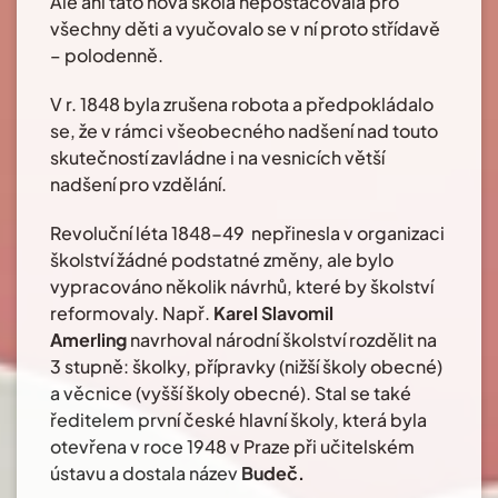
Ale ani tato nova škola nepostačovala pro
všechny děti a vyučovalo se v ní proto střídavě
– polodenně.
V r. 1848 byla zrušena robota a předpokládalo
se, že v rámci všeobecného nadšení nad touto
skutečností zavládne i na vesnicích větší
nadšení pro vzdělání.
Revoluční léta 1848-49 nepřinesla v organizaci
školství žádné podstatné změny, ale bylo
vypracováno několik návrhů, které by školství
reformovaly. Např.
Karel Slavomil
Amerling
navrhoval národní školství rozdělit na
3 stupně: školky, přípravky (nižší školy obecné)
a věcnice (vyšší školy obecné). Stal se také
ředitelem první české hlavní školy, která byla
otevřena v roce 1948 v Praze při učitelském
ústavu a dostala název
Budeč.