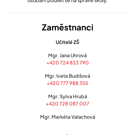
osobám podílet se na správě školy.
Zaměstnanci
Učitelé ZŠ
Mgr. Jana Uhrová
+420 724 833 790
Mgr. Iveta Budišová
+420 777 988 355
Mgr. Sylva Hrubá
+420 728 087 007
Mgr. Markéta Valachová