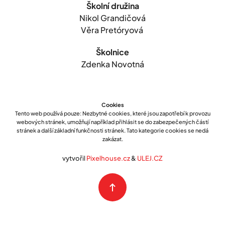
Školní družina
Nikol Grandičová
Věra Pretóryová
Školnice
Zdenka Novotná
Cookies
Tento web používá pouze: Nezbytné cookies, které jsou zapotřebí k provozu
webových stránek, umožňují například přihlásit se do zabezpečených částí
stránek a další základní funkčnosti stránek. Tato kategorie cookies se nedá
zakázat.
vytvořil
Pixelhouse.cz
&
ULEJ.CZ