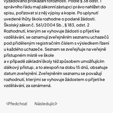
vyžadováno prokázání totožnosti. Podle § 38 odst. 1
správního řádu mají zákonní zástupci právo nahlížet do
spisu, pořizovat si z něj výpisy a kopie. Po uplynutí
uvedené lhůty škola rozhodne o podané žádosti.
Školský zákon č. 561/2004 Sb., § 183, odst. 2
Rozhodnutí, kterým se vyhovuje žádosti o přijetí ke
vzdělávání, se oznamují zveřejněním seznamu uchazečů
pod přiděleným registračním číslem s výsledkem řízení
u každého uchazeče. Seznam se zveřejňuje na veřejně
přístupném místě ve škole
a v případě základní školy též způsobem umožňujícím
dálkový přístup, a to alespoň na dobu 15 dnů, obsahuje
datum zveřejnění. Zveřejněním seznamu se považují
rozhodnutí, kterými se vyhovuje žádostem o přijetí ke
vzdělávání, za oznámená.
Předchozí
Následující