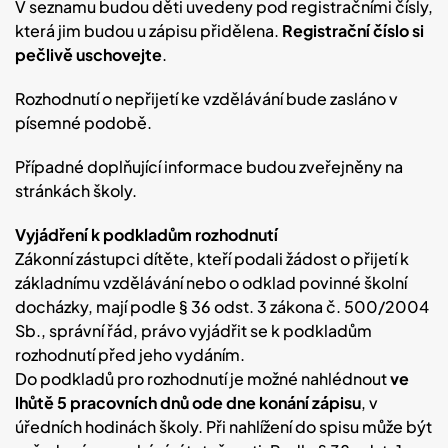
V seznamu budou děti uvedeny pod registračními čísly,
která jim budou u zápisu přidělena.
Registrační číslo si
pečlivě uschovejte
.
Rozhodnutí o nepřijetí ke vzdělávání bude zasláno v
písemné podobě.
Případné doplňující informace budou zveřejněny na
stránkách školy.
Vyjádření k podkladům rozhodnutí
Zákonní zástupci dítěte, kteří podali žádost o přijetí k
základnímu vzdělávání nebo o odklad povinné školní
docházky, mají podle § 36 odst. 3 zákona č. 500/2004
Sb., správní řád, právo vyjádřit se k podkladům
rozhodnutí před jeho vydáním.
Do podkladů pro rozhodnutí je možné nahlédnout
ve
lhůtě 5 pracovních dnů ode dne konání zápisu
, v
úředních hodinách školy. Při nahlížení do spisu může být