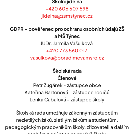
Školní jídelna
+420 606 607 598
jidelna@zsmstynec.cz
GDPR - pověřenec pro ochranu osobních údajů ZŠ
a MŠ Týnec
JUDr. Jarmila Vašulková
+420 773 560 017
vasulkova@poradimevamsro.cz
Školská rada
Členové
Petr Zugárek - zástupce obce
Kateřina Bartoňová - zástupce rodičů
Lenka Cabalová - zástupce školy
Školská rada umožňuje zákonným zástupcům
nezletilých žáků, zletilým žákům a studentům,
pedagogickým pracovníkům školy, zřizovateli a dalším