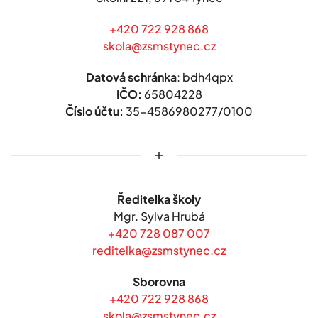
+420 722 928 868
skola@zsmstynec.cz
Datová schránka
: bdh4qpx
IČO:
65804228
Číslo účtu:
35-4586980277/0100
Ředitelka školy
Mgr. Sylva Hrubá
+420 728 087 007
reditelka@zsmstynec.cz
Sborovna
+420 722 928 868
skola@zsmstynec.cz