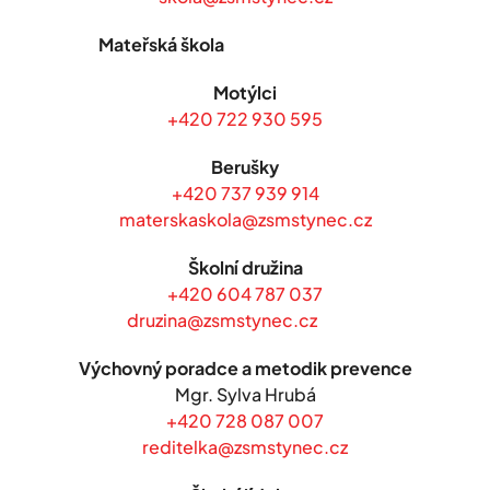
Mateřská škola
Motýlci
+420 722 930 595
Berušky
+420 737 939 914
materskaskola@zsmstynec.cz
Školní družina
+420 604 787 037
druzina@zsmstynec.cz
Výchovný poradce a metodik prevence
Mgr. Sylva Hrubá
+420 728 087 007
reditelka@zsmstynec.cz