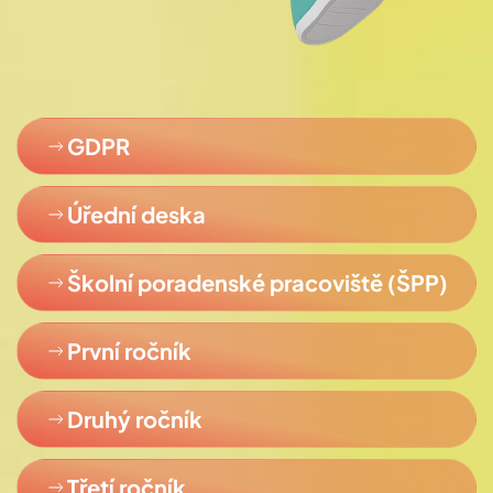
GDPR
Úřední deska
Školní poradenské pracoviště (ŠPP)
První ročník
Druhý ročník
Třetí ročník