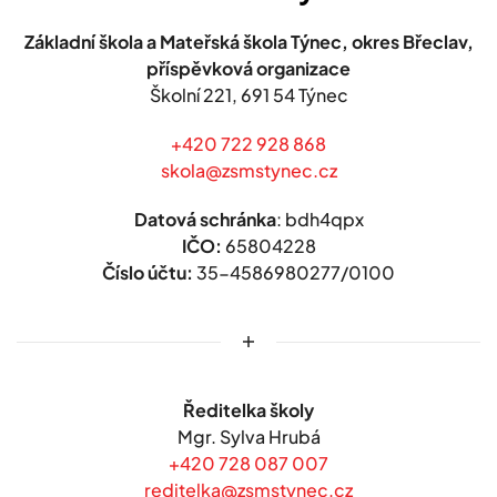
Základní škola a Mateřská škola Týnec, okres Břeclav,
příspěvková organizace
Školní 221,
691 54 Týnec
+420 722 928 868
skola@zsmstynec.cz
Datová schránka
: bdh4qpx
IČO:
65804228
Číslo účtu:
35-4586980277/0100
Ředitelka školy
Mgr. Sylva Hrubá
+420 728 087 007
reditelka@zsmstynec.cz