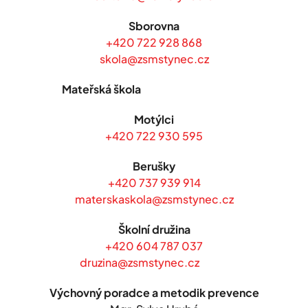
Sborovna
+420 722 928 868
skola@zsmstynec.cz
Mateřská škola
Motýlci
+420 722 930 595
Berušky
+420 737 939 914
materskaskola@zsmstynec.cz
Školní družina
+420 604 787 037
druzina@zsmstynec.cz
Výchovný poradce a metodik prevence