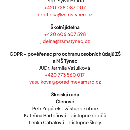
Mgr. Sylva Hrubá
+420 728 087 007
reditelka@zsmstynec.cz
Školní jídelna
+420 606 607 598
jidelna@zsmstynec.cz
GDPR - pověřenec pro ochranu osobních údajů ZŠ
a MŠ Týnec
JUDr. Jarmila Vašulková
+420 773 560 017
vasulkova@poradimevamsro.cz
Školská rada
Členové
Petr Zugárek - zástupce obce
Kateřina Bartoňová - zástupce rodičů
Lenka Cabalová - zástupce školy