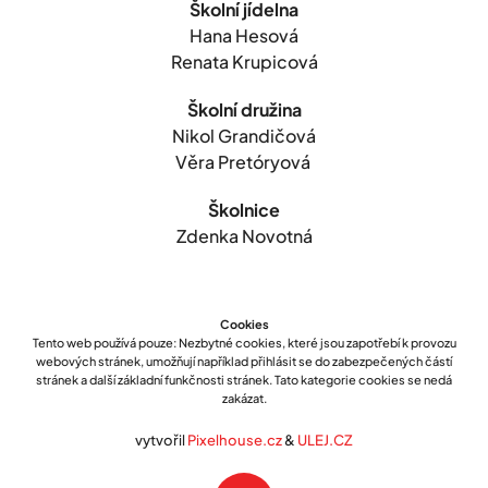
Školní jídelna
Hana Hesová
Renata Krupicová
Školní družina
Nikol Grandičová
Věra Pretóryová
Školnice
Zdenka Novotná
Cookies
Tento web používá pouze: Nezbytné cookies, které jsou zapotřebí k provozu
webových stránek, umožňují například přihlásit se do zabezpečených částí
stránek a další základní funkčnosti stránek. Tato kategorie cookies se nedá
zakázat.
vytvořil
Pixelhouse.cz
&
ULEJ.CZ