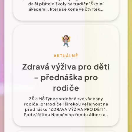
další přátele školy na tradiční Školní
akademii, která se koná ve čtvrtek…
AKTUÁLNĚ
Zdravá výživa pro děti
- přednáška pro
rodiče
ZŠ a MŠ Týnec srdečně zve všechny
rodiče, prarodiče i širokou veřejnost na
přednášku "ZDRAVÁ VÝŽIVA PRO DĚTI".
Pod záštitou Nadačního fondu Albert a…