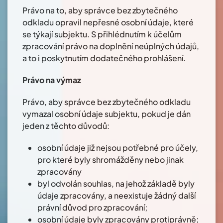
Právo na to, aby správce bez zbytečného
odkladu opravil nepřesné osobní údaje, které
se týkají subjektu. S přihlédnutím k účelům
zpracování právo na doplnění neúplných údajů,
a to i poskytnutím dodatečného prohlášení.
Právo na výmaz
Právo, aby správce bez zbytečného odkladu
vymazal osobní údaje subjektu, pokud je dán
jeden z těchto důvodů:
osobní údaje již nejsou potřebné pro účely,
pro které byly shromážděny nebo jinak
zpracovány
byl odvolán souhlas, na jehož základě byly
údaje zpracovány, a neexistuje žádný další
právní důvod pro zpracování;
osobní údaje byly zpracovány protiprávně;