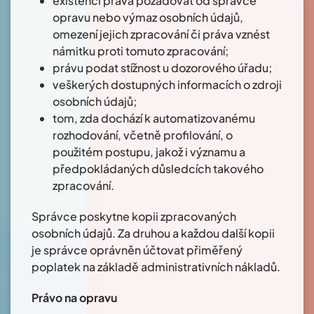
existenci práva požadovat od správce
opravu nebo výmaz osobních údajů,
omezení jejich zpracování či práva vznést
námitku proti tomuto zpracování;
právu podat stížnost u dozorového úřadu;
veškerých dostupných informacích o zdroji
osobních údajů;
tom, zda dochází k automatizovanému
rozhodování, včetně profilování, o
použitém postupu, jakož i významu a
předpokládaných důsledcích takového
zpracování.
Správce poskytne kopii zpracovaných
osobních údajů. Za druhou a každou další kopii
je správce oprávněn účtovat přiměřený
poplatek na základě administrativních nákladů.
Právo na opravu