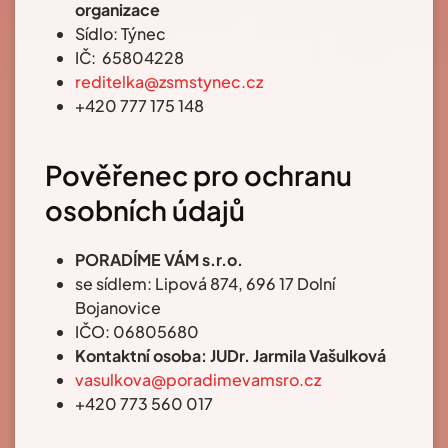
organizace
Sídlo: Týnec
IČ: 65804228
reditelka@zsmstynec.cz
+420 777 175 148
Pověřenec pro ochranu
osobních údajů
PORADÍME VÁM s.r.o.
se sídlem: Lipová 874, 696 17 Dolní
Bojanovice
IČO: 06805680
Kontaktní osoba:
JUDr. Jarmila Vašulková
vasulkova@poradimevamsro.cz
+420 773 560 017