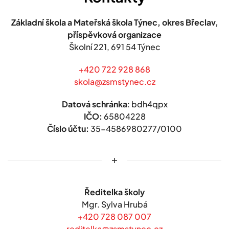
Základní škola a Mateřská škola Týnec, okres Břeclav,
příspěvková organizace
Školní 221,
691 54 Týnec
+420 722 928 868
skola@zsmstynec.cz
Datová schránka
: bdh4qpx
IČO:
65804228
Číslo účtu:
35-4586980277/0100
Ředitelka školy
Mgr. Sylva Hrubá
+420 728 087 007
reditelka@zsmstynec.cz