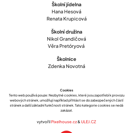
Školní jídelna
Hana Hesová
Renata Krupicová
Školní družina
Nikol Grandičová
Věra Pretóryová
Školnice
Zdenka Novotná
Cookies
Tento web používá pouze: Nezbytné cookies, které jsou zapotřebí k provozu
webových stránek, umožňují například přihlásit se do zabezpečených částí
stránek a další základní funkčnosti stránek. Tato kategorie cookies se nedá
zakázat.
vytvořil
Pixelhouse.cz
&
ULEJ.CZ