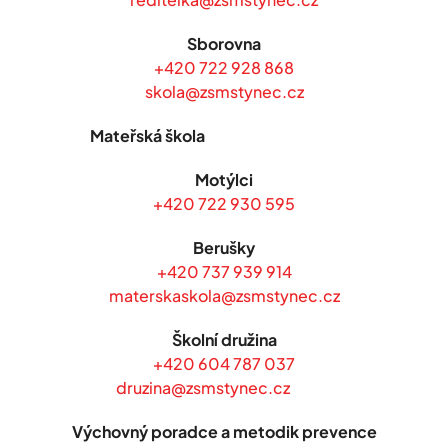
Sborovna
+420 722 928 868
skola@zsmstynec.cz
Mateřská škola
Motýlci
+420 722 930 595
Berušky
+420 737 939 914
materskaskola@zsmstynec.cz
Školní družina
+420 604 787 037
druzina@zsmstynec.cz
Výchovný poradce a metodik prevence