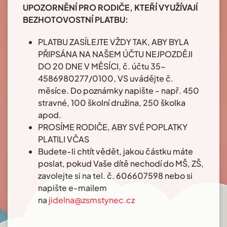
UPOZORNĚNÍ PRO RODIČE, KTEŘÍ VYUŽÍVAJÍ
BEZHOTOVOSTNÍ PLATBU:
PLATBU ZASÍLEJTE VŽDY TAK, ABY BYLA
PŘIPSÁNA NA NAŠEM ÚČTU NEJPOZDĚJI
DO 20 DNE V MĚSÍCI, č. účtu 35-
4586980277/0100, VS uvádějte č.
měsíce. Do poznámky napište - např. 450
stravné, 100 školní družina, 250 školka
apod.
PROSÍME RODIČE, ABY SVÉ POPLATKY
PLATILI VČAS
Budete-li chtít vědět, jakou částku máte
poslat, pokud Vaše dítě nechodí do MŠ, ZŠ,
zavolejte si na tel. č. 606607598 nebo si
napište e-mailem
na
jidelna@zsmstynec.cz