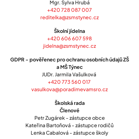
Mgr. Sylva Hrubá
+420 728 087 007
reditelka@zsmstynec.cz
Školní jídelna
+420 606 607 598
jidelna@zsmstynec.cz
GDPR - pověřenec pro ochranu osobních údajů ZŠ
a MŠ Týnec
JUDr. Jarmila Vašulková
+420 773 560 017
vasulkova@poradimevamsro.cz
Školská rada
Členové
Petr Zugárek - zástupce obce
Kateřina Bartoňová - zástupce rodičů
Lenka Cabalová - zástupce školy