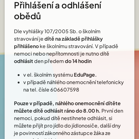
Přihlášení a odhlášení
obědů
Dle vyhlášky 107/2005 Sb. o školním
stravování je
dítě na základě přihlášky
přihlášeno
ke školnímu stravování. V případě
nemoci nebo nepřítomnosti je nutno dítě
odhlásit
den předem
do 14 hodin
v el. školním systému
EduPage.
v případě náhlého onemocnění telefonicky
na tel. čísle 606607598
Pouze v případě, náhlého onemocnění dítěte
můžete dítě odhlásit ráno do 8.00 h.
První den
nemoci, pokud dítě nestihnete odhlásit, si
můžete přijít pro jídlo do jídlonosiče, další dny
je povinností zákonného zástupce žáka ze