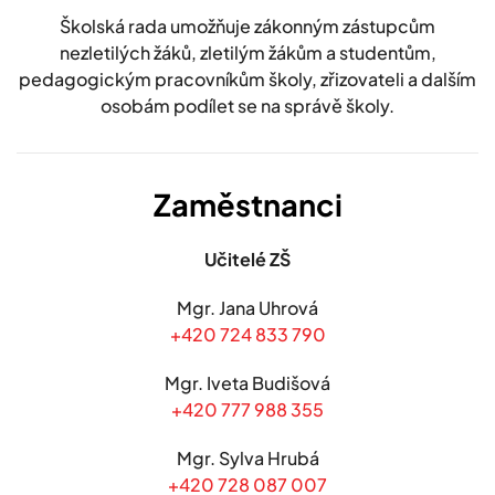
Školská rada umožňuje zákonným zástupcům
nezletilých žáků, zletilým žákům a studentům,
pedagogickým pracovníkům školy, zřizovateli a dalším
osobám podílet se na správě školy.
Zaměstnanci
Učitelé ZŠ
Mgr. Jana Uhrová
+420 724 833 790
Mgr. Iveta Budišová
+420 777 988 355
Mgr. Sylva Hrubá
+420 728 087 007