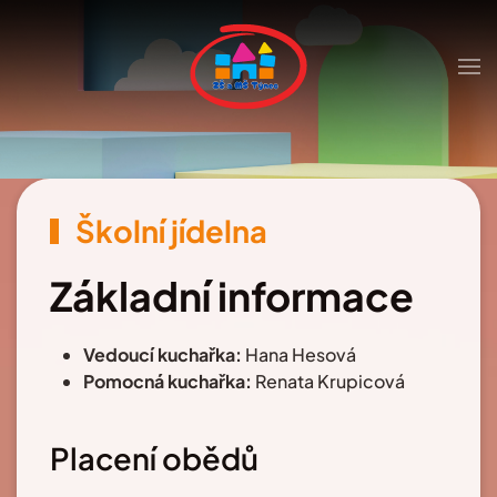
Skip to main content
Školní jídelna
Základní informace
Vedoucí kuchařka:
Hana Hesová
Pomocná kuchařka:
Renata Krupicová
Placení obědů